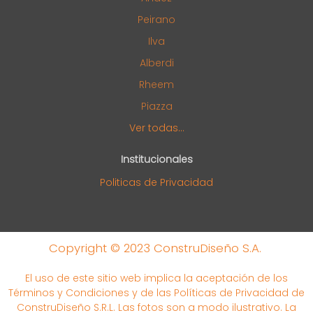
Peirano
Ilva
Alberdi
Rheem
Piazza
Ver todas...
Institucionales
Politicas de Privacidad
Copyright © 2023 ConstruDiseño S.A.
El uso de este sitio web implica la aceptación de los
Términos y Condiciones y de las Políticas de Privacidad de
ConstruDiseño S.R.L. Las fotos son a modo ilustrativo. La