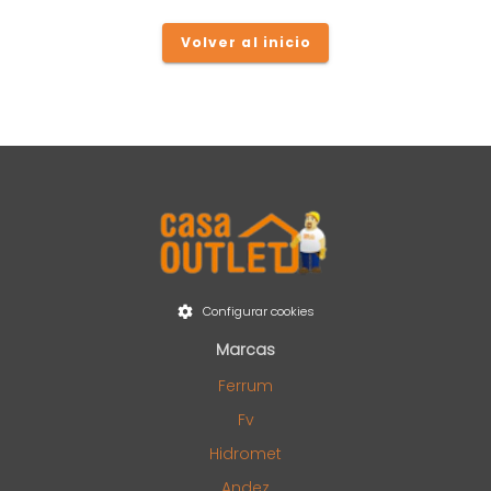
Volver al inicio
Configurar cookies
Marcas
Ferrum
Fv
Hidromet
Andez