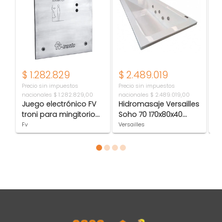
$
1.282.829
$
2.489.019
$
Precio sin impuestos
Precio sin impuestos
Pr
nacionales
$ 1.282.829,00
nacionales
$ 2.489.019,00
na
Juego electrónico FV
Hidromasaje Versailles
Po
troni para mingitorio
Soho 70 170x80x40
c
0374.02-AI
Prima
Fv
Versailles
Fv
Item 1 of 4