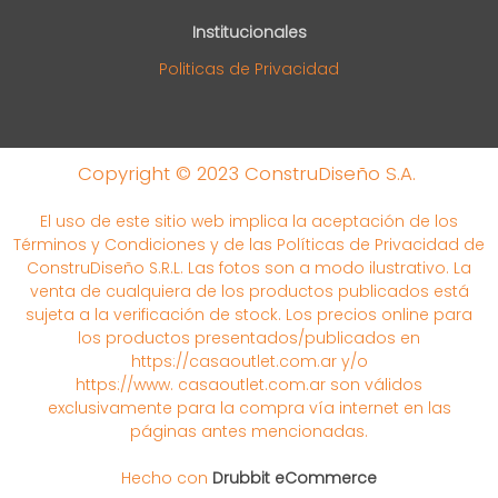
Institucionales
Politicas de Privacidad
Copyright © 2023 ConstruDiseño S.A.
El uso de este sitio web implica la aceptación de los
Términos y Condiciones y de las Políticas de Privacidad de
ConstruDiseño S.R.L. Las fotos son a modo ilustrativo. La
venta de cualquiera de los productos publicados está
sujeta a la verificación de stock. Los precios online para
los productos presentados/publicados en
https://casaoutlet.com.ar y/o
https://www. casaoutlet.com.ar son válidos
exclusivamente para la compra vía internet en las
páginas antes mencionadas.
Hecho con
Drubbit eCommerce