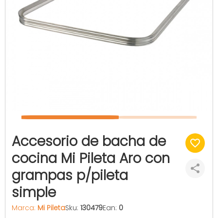
Accesorio de bacha de
cocina Mi Pileta Aro con
grampas p/pileta
simple
Marca:
Mi Pileta
Sku:
130479
Ean:
0