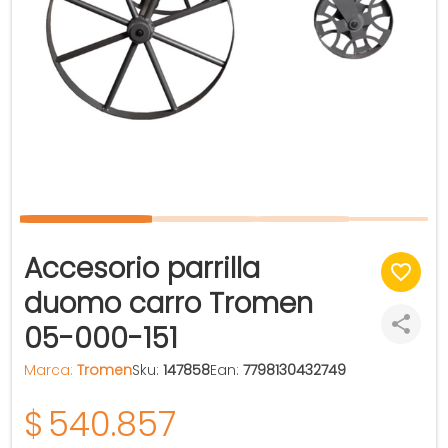
Accesorio parrilla
duomo carro Tromen
05-000-151
Marca:
Tromen
Sku:
147858
Ean:
7798130432749
$
540.857