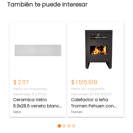
También te puede interesar
$
2.117
$
1.515.619
$
Precio sin impuestos
Precio sin impuestos
Pr
nacionales
$ 2.117,00
nacionales
$ 1.515.619,00
na
Ceramica Vetro
Calefactor a leña
B
6.9x28.5 veneto blanco
Tromen Pehuen con
c
mate
Horno 22000 KCAL/h
B
Vetro
Tromen
Fe
01-000-087
BL
Item 1 of 4