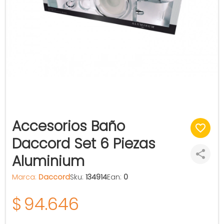
Accesorios Baño
Daccord Set 6 Piezas
Aluminium
Marca:
Daccord
Sku:
134914
Ean:
0
$
94.646