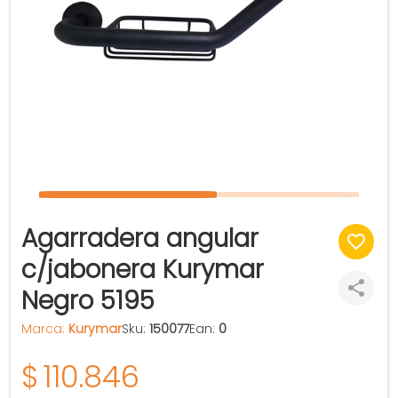
Agarradera angular
c/jabonera Kurymar
Negro 5195
Marca:
Kurymar
Sku:
150077
Ean:
0
$
110.846