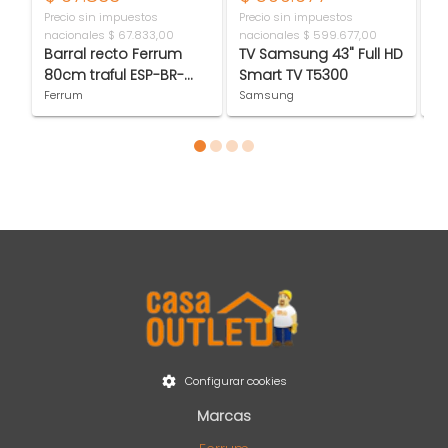
Precio sin impuestos
Precio sin impuestos
Pr
nacionales
$ 67.833,00
nacionales
$ 599.677,00
na
Barral recto Ferrum
TV Samsung 43" Full HD
P
80cm traful ESP-BR-
Smart TV T5300
N
016-NE
pu
Ferrum
Samsung
Ce
Item 1 of 4
Configurar cookies
Marcas