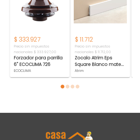
$
333.927
$
11.712
$
Precio sin impuestos
Precio sin impuestos
Pr
nacionales
$ 333.927,00
nacionales
$ 11.712,00
na
Forzador para parrilla
Zocalo Atrim Eps
B
6" ECOCLIMA 726
Square Blanco mate
P
2301
n
ECOCLIMA
Atrim
Pe
Item 1 of 4