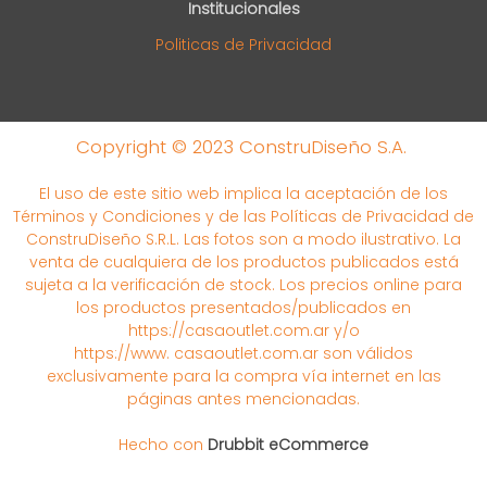
Institucionales
Politicas de Privacidad
Copyright © 2023 ConstruDiseño S.A.
El uso de este sitio web implica la aceptación de los
Términos y Condiciones y de las Políticas de Privacidad de
ConstruDiseño S.R.L. Las fotos son a modo ilustrativo. La
venta de cualquiera de los productos publicados está
sujeta a la verificación de stock. Los precios online para
los productos presentados/publicados en
https://casaoutlet.com.ar y/o
https://www. casaoutlet.com.ar son válidos
exclusivamente para la compra vía internet en las
páginas antes mencionadas.
Hecho con
Drubbit eCommerce