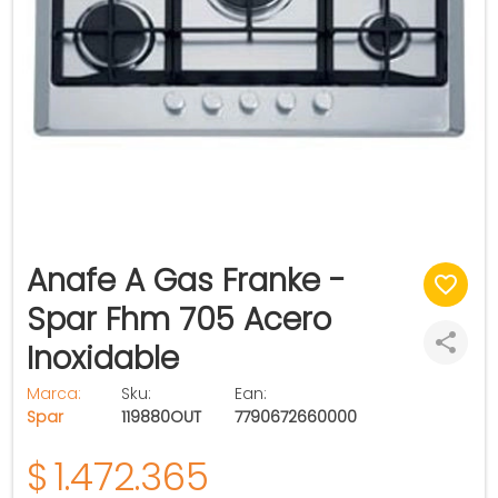
Anafe A Gas Franke -
Spar Fhm 705 Acero
Inoxidable
Marca:
Sku:
Ean:
Spar
119880OUT
7790672660000
$
1.472.365