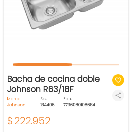
Bacha de cocina doble
Johnson R63/18F
Marca:
Sku:
Ean:
Johnson
134406
7796080108684
$
222.952