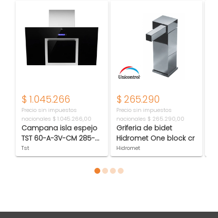
$
1.045.266
$
265.290
$
Precio sin impuestos
Precio sin impuestos
Pr
nacionales
$ 1.045.266,00
nacionales
$ 265.290,00
na
Campana isla espejo
Griferia de bidet
Po
TST 60-A-3V-CM 285-
Hidromet One block cr
Ba
60
40
Tst
Hidromet
Ot
Item 1 of 4