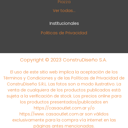
Piazza
Ver todas...
Institucionales
Politicas de Privacidad
Copyright © 2023 ConstruDiseño S.A.
El uso de este sitio web implica la aceptación de los
Términos y Condiciones y de las Políticas de Privacidad de
ConstruDiseño S.R.L. Las fotos son a modo ilustrativo. La
venta de cualquiera de los productos publicados está
sujeta a la verificación de stock. Los precios online para
los productos presentados/publicados en
https://casaoutlet.com.ar y/o
https://www. casaoutlet.com.ar son válidos
exclusivamente para la compra vía internet en las
páginas antes mencionadas.