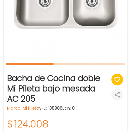
Bacha de Cocina doble
Mi Pileta bajo mesada
AC 205
Marca:
Mi Pileta
Sku:
138986
Ean:
0
$
124.008