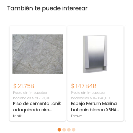
También te puede interesar
$
21.758
$
147.848
$
Precio sin impuestos
Precio sin impuestos
Pr
nacionales
$ 21.758,00
nacionales
$ 147.848,00
na
Piso de cemento Lanik
Espejo Ferrum Marina
Gr
adoquinado circ
botiquin blanco XBHA
ra
grande gris 1403
B
C
Lanik
Ferrum
Fv
Item 1 of 4