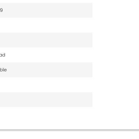
79
dad
ble