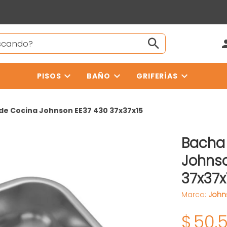
PISOS
BAÑO
GRIFERÍAS
de Cocina Johnson EE37 430 37x37x15
Bacha
Johns
37x37x
Marca:
John
$
50.