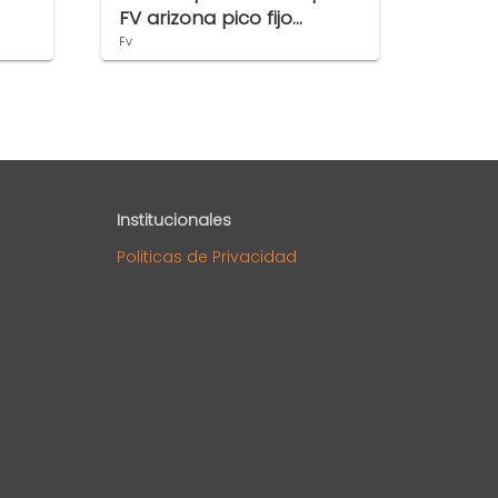
FV arizona pico fijo
Arren 
0401/B1P-CR
Marin
Fv
Arren
Institucionales
Politicas de Privacidad