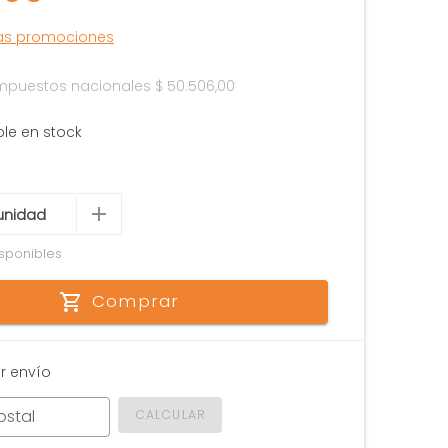
las promociones
 impuestos nacionales
$ 50.506,00
ble en stock
sponibles
Comprar
r envío
ostal
CALCULAR