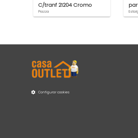
C/tranf 21204 Cromo
par
bla
Piazza
Estalg
Item 1 of 2
Configurar cookies