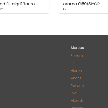
ed Estalgrif Tauro
cromo 0169/31-CR
ck
rif
Fv
Marcas
Ferrum
Fv
Hidromet
Andez
Peirano
Ilva
Alberdi
Rheem