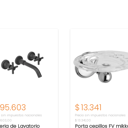
195.603
$
13.341
o sin impuestos nacionales
Precio sin impuestos nacionales
.603,00
$ 13.341,00
feria de Lavatorio
Porta cepillos FV mikk