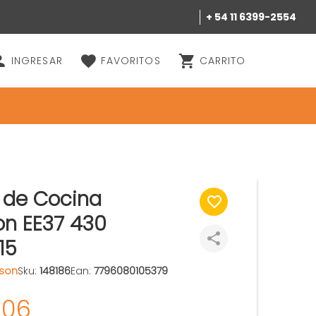
+ 54 11 6399-2554
INGRESAR
FAVORITOS
CARRITO
 de Cocina
on EE37 430
15
son
Sku:
148186
Ean:
7796080105379
506