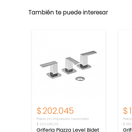
También te puede interesar
$
202.045
$
Precio sin impuestos nacionales
Preci
$ 202.045,00
$ 195
Griferia Piazza Level Bidet
Gri