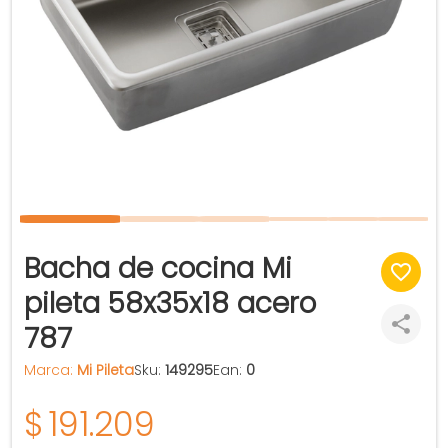
Bacha de cocina Mi
pileta 58x35x18 acero
787
Marca:
Mi Pileta
Sku:
149295
Ean:
0
$
191.209