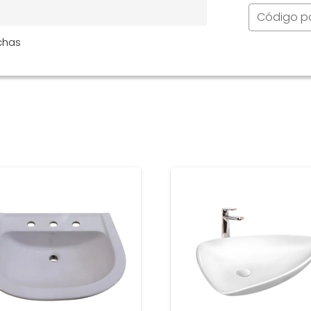
Código p
chas