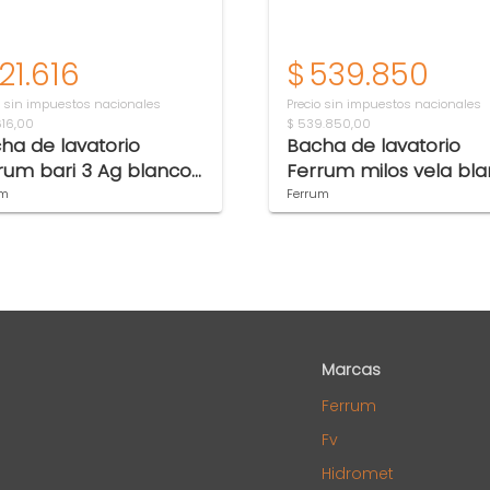
121.616
$
539.850
o sin impuestos nacionales
Precio sin impuestos nacionales
616,00
$ 539.850,00
ha de lavatorio
Bacha de lavatorio
rum bari 3 Ag blanco
Ferrum milos vela bl
-LV-300-BL
MLS-BH-002-BL
um
Ferrum
Marcas
Ferrum
Fv
Hidromet