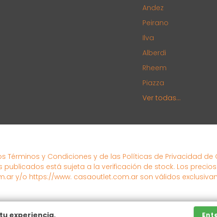
Andez
Peirano
Ilva
Alberdi
Rheem
Piazza
Ver todas...
los Términos y Condiciones y de las Políticas de Privacidad de
s publicados está sujeta a la verificación de stock. Los precio
.ar y/o https://www. casaoutlet.com.ar son válidos exclusiva
tu experiencia.
Ent