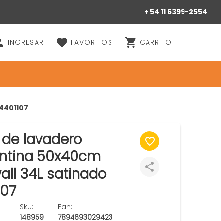
+ 54 11 6399-2554
INGRESAR
FAVORITOS
CARRITO
4401107
 de lavadero
ntina 50x40cm
all 34L satinado
107
Sku:
Ean:
148959
7894693029423