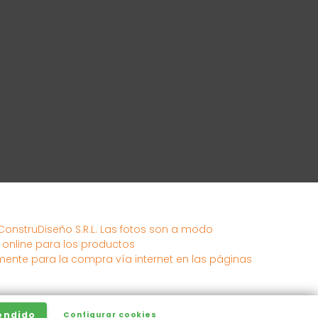
 ConstruDiseño S.R.L. Las fotos son a modo
s online para los productos
mente para la compra vía internet en las páginas
endido
Configurar cookies