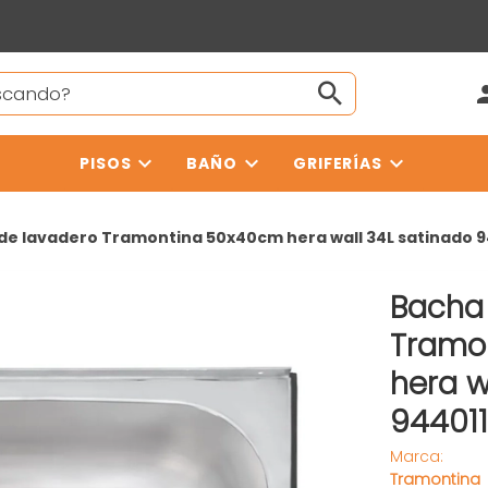
PISOS
BAÑO
GRIFERÍAS
de lavadero Tramontina 50x40cm hera wall 34L satinado 9
Bacha
Tramo
hera w
94401
Marca:
Tramontina