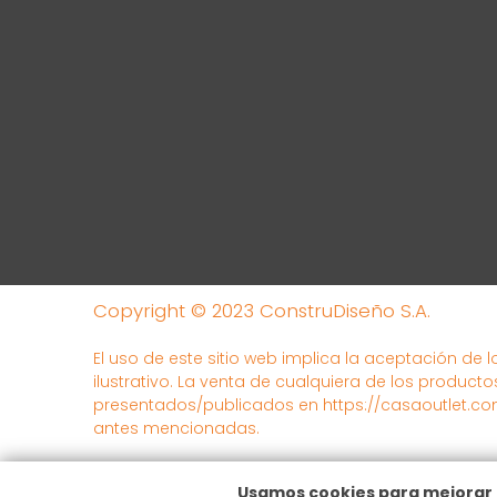
Copyright © 2023 ConstruDiseño S.A.
El uso de este sitio web implica la aceptación de 
ilustrativo. La venta de cualquiera de los producto
presentados/publicados en https://casaoutlet.com
antes mencionadas.
Hecho con
Drubbit eCommerce
Usamos cookies para mejorar 