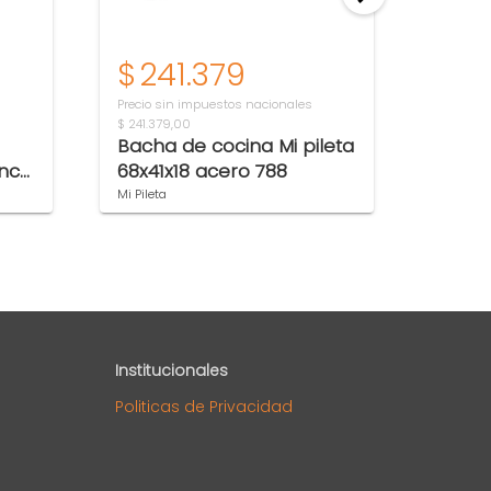
$
241.379
$
3
Precio sin impuestos nacionales
Precio s
$ 241.379,00
$ 343.01
Bacha de cocina Mi pileta
Bañe
anca
68x41x18 acero 788
green
150x7
Mi Pileta
Bagnara
Institucionales
Politicas de Privacidad