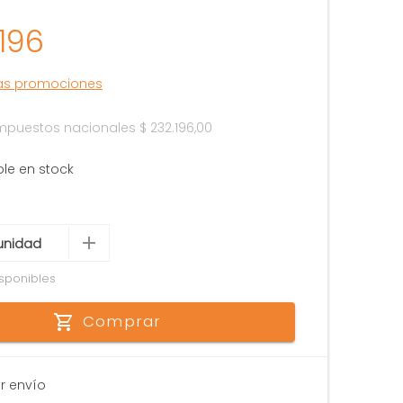
196
las promociones
 impuestos nacionales
$ 232.196,00
ble en stock
sponibles
Comprar
r envío