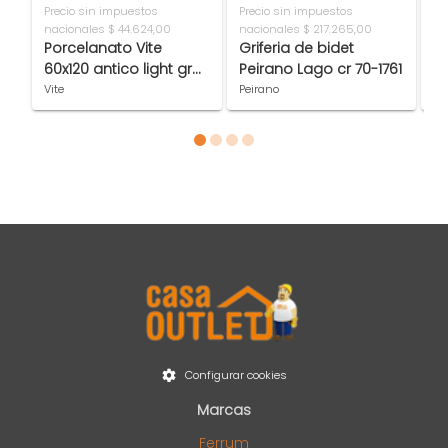
Precio sin impuestos
Precio sin impuestos
Pr
nacionales
$ 44.624,00
nacionales
$ 217.265,00
na
Porcelanato Vite
Griferia de bidet
Zo
60x120 antico light grey
Peirano Lago cr 70-1761
7
grip 1ª
Vite
Peirano
At
Item 1 of 4
Configurar cookies
Marcas
Ferrum