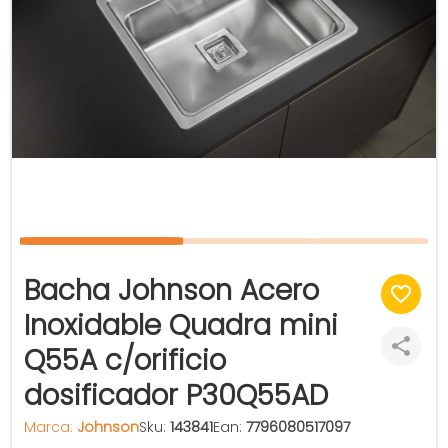
Bacha Johnson Acero
Inoxidable Quadra mini
Q55A c/orificio
dosificador P30Q55AD
Marca:
Johnson
Sku:
143841
Ean:
7796080517097