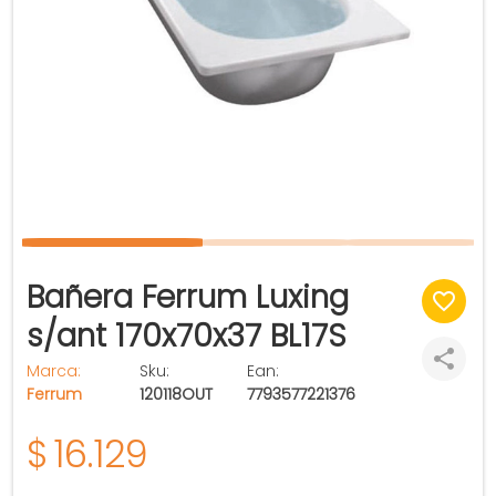
Bañera Ferrum Luxing
s/ant 170x70x37 BL17S
Marca:
Sku:
Ean:
Ferrum
120118OUT
7793577221376
$
16.129