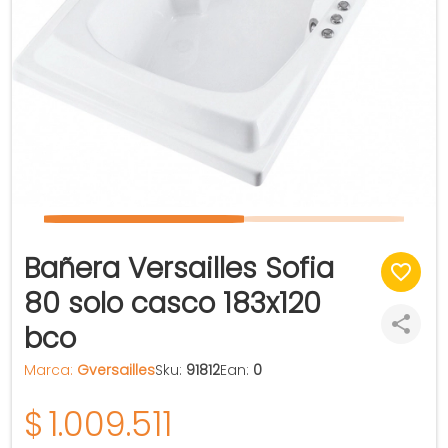
Bañera Versailles Sofia
80 solo casco 183x120
bco
Marca:
Gversailles
Sku:
91812
Ean:
0
$
1.009.511