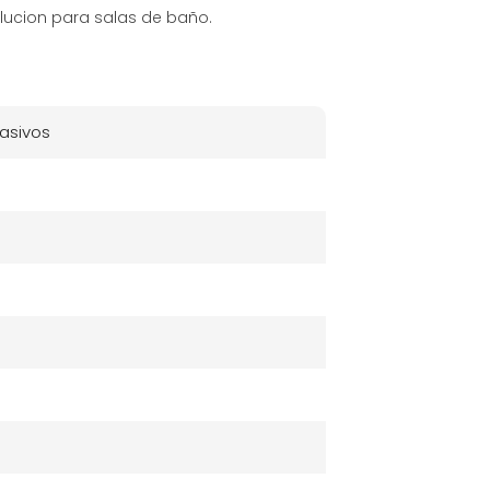
olucion para salas de baño.
rasivos
s