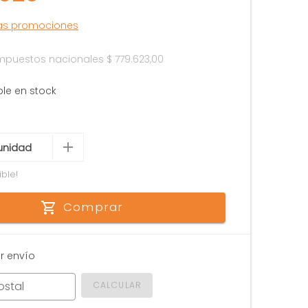
las promociones
 impuestos nacionales
$ 779.623,00
ble en stock
ible!
Comprar
r envío
ostal
CALCULAR