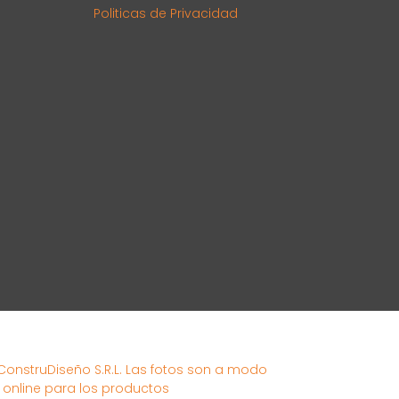
Politicas de Privacidad
 ConstruDiseño S.R.L. Las fotos son a modo
s online para los productos