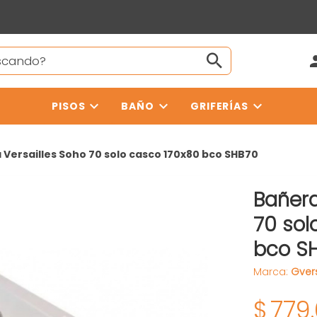
PISOS
BAÑO
GRIFERÍAS
 Versailles Soho 70 solo casco 170x80 bco SHB70
Bañera
70 sol
bco S
Marca:
Gvers
$
779