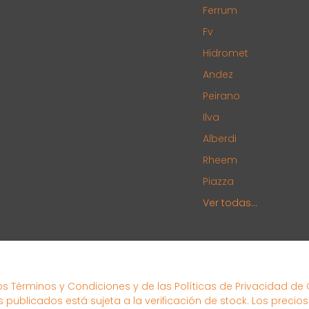
Ferrum
Fv
Hidromet
Andez
Peirano
Ilva
Alberdi
Rheem
Piazza
Ver todas...
los Términos y Condiciones y de las Políticas de Privacidad de
s publicados está sujeta a la verificación de stock. Los precio