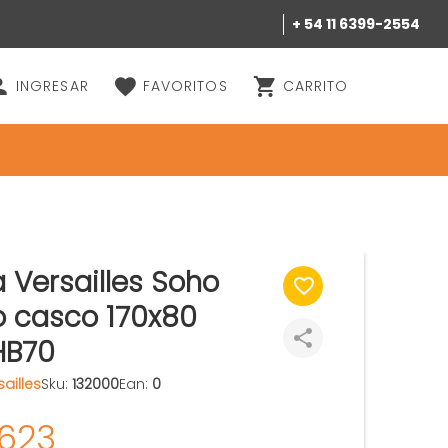
+ 54 11 6399-2554
INGRESAR
FAVORITOS
CARRITO
 Versailles Soho
o casco 170x80
HB70
ailles
Sku:
132000
Ean:
0
.623