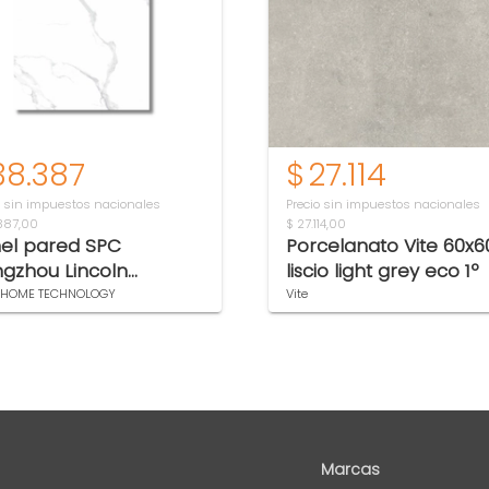
38.387
$
27.114
o sin impuestos nacionales
Precio sin impuestos nacionales
387,00
$ 27.114,00
el pared SPC
Porcelanato Vite 60x6
gzhou Lincoln
liscio light grey eco 1º
lante liso
 HOME TECHNOLOGY
Vite
0X1220X3MM(2.98M2)
 8037
Marcas