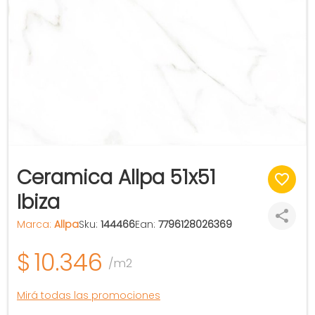
Ceramica Allpa 51x51
Ibiza
Marca:
Allpa
Sku:
144466
Ean:
7796128026369
$
10.346
/m2
Mirá todas las promociones