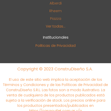
Alberdi
Rheem
Piazza
Ver todas...
Institucionales
Politicas de Privacidad
Copyright © 2023 ConstruDiseño S.A.
El uso de este sitio web implica la aceptación de los
Términos y Condiciones y de las Políticas de Privacidad de
ConstruDiseño S.R.L. Las fotos son a modo ilustrativo. La
venta de cualquiera de los productos publicados está
sujeta a la verificación de stock. Los precios online para
los productos presentados/publicados en
https://casaoutlet.com.ar y/o