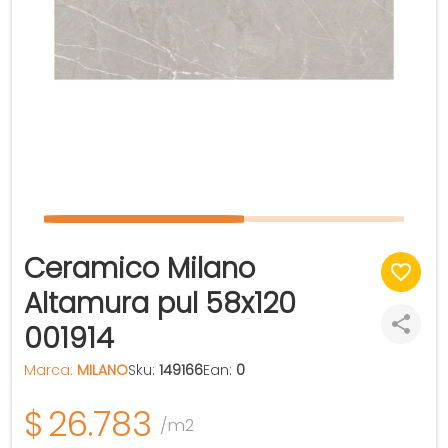
Ceramico Milano
Altamura pul 58x120
001914
Marca:
MILANO
Sku:
149166
Ean:
0
$
26.783
/m2