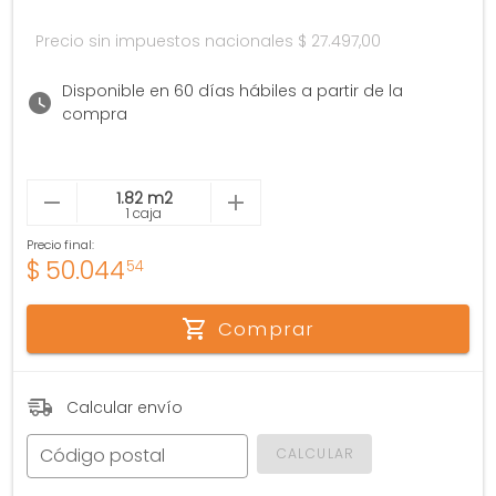
Precio sin impuestos nacionales
$ 27.497,00
Disponible en 60 días hábiles a partir de la
compra
1 caja
Precio final:
$
50.044
54
Comprar
Calcular envío
Código postal
CALCULAR