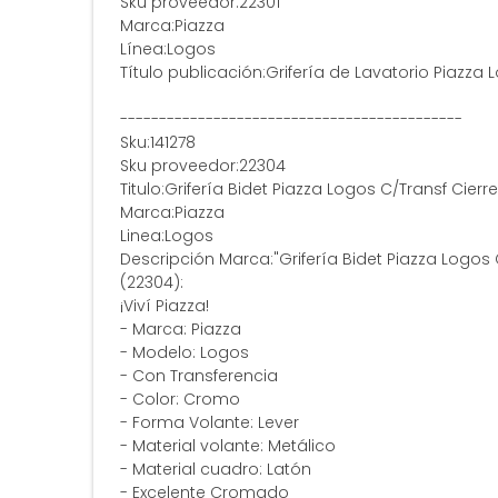
Sku proveedor:22301
Marca:Piazza
Línea:Logos
Título publicación:Grifería de Lavatorio Piazza
--------------------------------------------
Sku:141278
Sku proveedor:22304
Titulo:Grifería Bidet Piazza Logos C/Transf Cier
Marca:Piazza
Linea:Logos
Descripción Marca:"Grifería Bidet Piazza Logos
(22304):
¡Viví Piazza!
- Marca: Piazza
- Modelo: Logos
- Con Transferencia
- Color: Cromo
- Forma Volante: Lever
- Material volante: Metálico
- Material cuadro: Latón
- Excelente Cromado