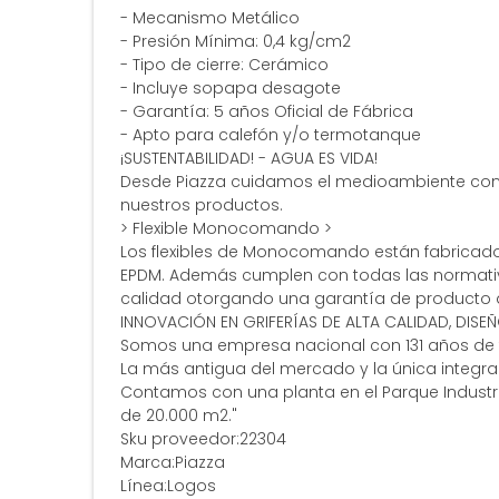
- Mecanismo Metálico
- Presión Mínima: 0,4 kg/cm2
- Tipo de cierre: Cerámico
- Incluye sopapa desagote
- Garantía: 5 años Oficial de Fábrica
- Apto para calefón y/o termotanque
¡SUSTENTABILIDAD! - AGUA ES VIDA!
Desde Piazza cuidamos el medioambiente con 
nuestros productos.
> Flexible Monocomando >
Los flexibles de Monocomando están fabricados
EPDM. Además cumplen con todas las normativa
calidad otorgando una garantía de producto d
INNOVACIÓN EN GRIFERÍAS DE ALTA CALIDAD, DISE
Somos una empresa nacional con 131 años de tr
La más antigua del mercado y la única integral 
Contamos con una planta en el Parque Industria
de 20.000 m2."
Sku proveedor:22304
Marca:Piazza
Línea:Logos