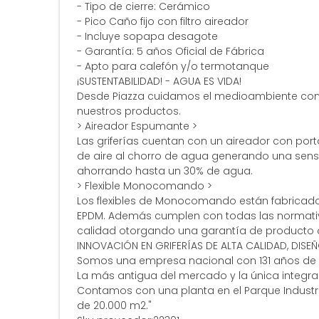
- Tipo de cierre: Cerámico
- Pico Caño fijo con filtro aireador
- Incluye sopapa desagote
- Garantía: 5 años Oficial de Fábrica
- Apto para calefón y/o termotanque
¡SUSTENTABILIDAD! - AGUA ES VIDA!
Desde Piazza cuidamos el medioambiente con 
nuestros productos.
> Aireador Espumante >
Las griferías cuentan con un aireador con port
de aire al chorro de agua generando una sen
ahorrando hasta un 30% de agua.
> Flexible Monocomando >
Los flexibles de Monocomando están fabricados
EPDM. Además cumplen con todas las normativa
calidad otorgando una garantía de producto d
INNOVACIÓN EN GRIFERÍAS DE ALTA CALIDAD, DISE
Somos una empresa nacional con 131 años de tr
La más antigua del mercado y la única integral 
Contamos con una planta en el Parque Industria
de 20.000 m2."