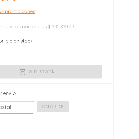
las promociones
 impuestos nacionales
$ 262.379,00
onible en stock
Sin stock
r envío
ostal
CALCULAR