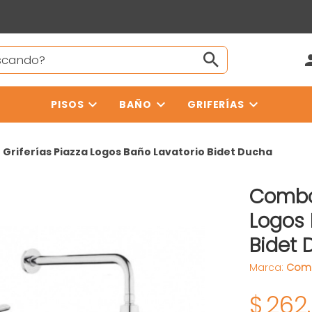
PISOS
BAÑO
GRIFERÍAS
Griferías Piazza Logos Baño Lavatorio Bidet Ducha
Combo 
Logos 
Bidet 
Marca:
Com
$
262