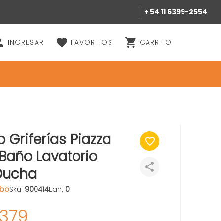
+ 54 11 6399-2554
INGRESAR
FAVORITOS
CARRITO
Griferías Piazza
Baño Lavatorio
Ducha
bo
Sku:
900414
Ean:
0
.379