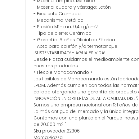
- Material del pico: Metálico
- Material cuadro y vástago: Latón
- Excelente Cromado
- Mecanismo Metálico
- Presión Mínima: 0,4 kg/cm2
- Tipo de cierre: Cerámico
- Garantía: 5 años Oficial de Fábrica
- Apto para calefón y/o termotanque
¡SUSTENTABILIDAD! - AGUA ES VIDA!
Desde Piazza cuidamos el medioambiente con 
nuestros productos.
> Flexible Monocomando >
Los flexibles de Monocomando están fabricados
EPDM. Además cumplen con todas las normativa
calidad otorgando una garantía de producto d
INNOVACIÓN EN GRIFERÍAS DE ALTA CALIDAD, DISE
Somos una empresa nacional con 131 años de tr
La más antigua del mercado y la única integral 
Contamos con una planta en el Parque Industria
de 20.000 m2."
Sku proveedor:22306
Marca:Piazza