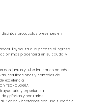
distintos protocolos presentes en
aboquilla/oculta que permite el ingreso
sación más placentera en su caudal y
 con juntas y tubo interior en caucho
s, certificaciones y controles de
e excelencia.
ÑO Y TECNOLOGÍA.
ayectoria y experiencia.
de griferías y sanitarios.
l Pilar de 7 hectáreas con una superficie