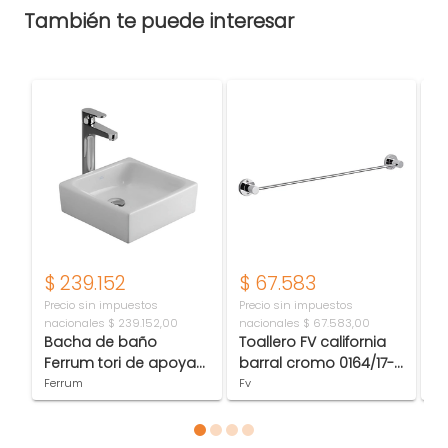
También te puede interesar
$
239.152
$
67.583
$
Precio sin impuestos
Precio sin impuestos
Pr
nacionales
$ 239.152,00
nacionales
$ 67.583,00
na
Bacha de baño
Toallero FV california
S
Ferrum tori de apoyar
barral cromo 0164/17-
Fri
cuadrada TOR-BH-
CR
56
Ferrum
Fv
S
046-BL
A
Item 1 of 4