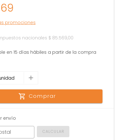
569
las promociones
 impuestos nacionales
$ 85.569,00
le en 15 días hábiles a partir de la compra
Comprar
r envío
ostal
CALCULAR