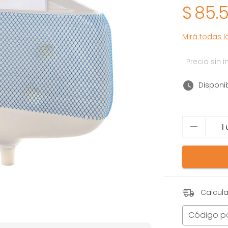
$
85.
Mirá todas 
Precio sin
Disponib
Calcula
Código p