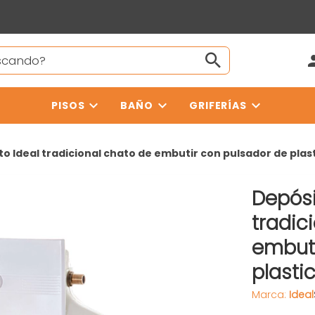
PISOS
BAÑO
GRIFERÍAS
o Ideal tradicional chato de embutir con pulsador de plas
Depósi
tradic
embuti
plasti
Marca:
Ideal