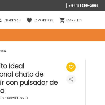
+ 54 11 6399-2554
INGRESAR
FAVORITOS
CARRITO
tico
to Ideal
ional chato de
r con pulsador de
co
Sku:
149283
Ean:
0