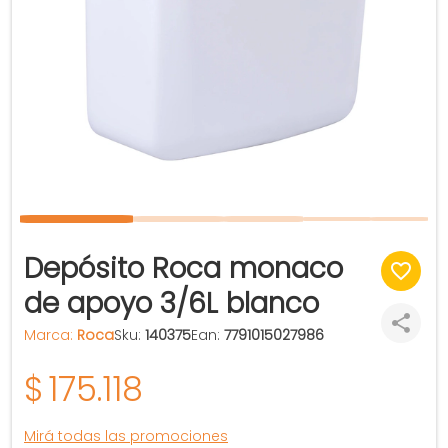
Depósito Roca monaco
de apoyo 3/6L blanco
Marca:
Roca
Sku:
140375
Ean:
7791015027986
$
175.118
Mirá todas las promociones