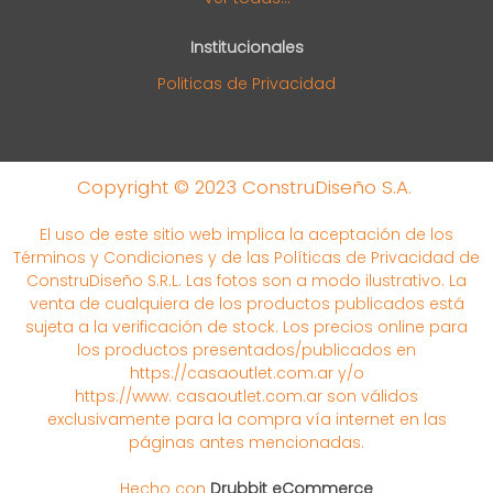
Institucionales
Politicas de Privacidad
Copyright © 2023 ConstruDiseño S.A.
El uso de este sitio web implica la aceptación de los
Términos y Condiciones y de las Políticas de Privacidad de
ConstruDiseño S.R.L. Las fotos son a modo ilustrativo. La
venta de cualquiera de los productos publicados está
sujeta a la verificación de stock. Los precios online para
los productos presentados/publicados en
https://casaoutlet.com.ar y/o
https://www. casaoutlet.com.ar son válidos
exclusivamente para la compra vía internet en las
páginas antes mencionadas.
Hecho con
Drubbit eCommerce