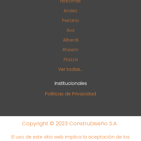
Hidromet
Andez
Peirano
Ilva
Alberdi
Rheem
Piazza
Ver todas...
Institucionales
Politicas de Privacidad
Copyright © 2023 ConstruDiseño S.A.
El uso de este sitio web implica la aceptación de los