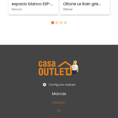
espacio blanco ESP-
Ottone Le Bain gris
3 
BR-002-BL
AC58.15
D
Ferrum
Ottone
Hi
Item 1 of 4
Configurar cookies
Marcas
Ferrum
Fv