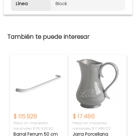
Línea
Block
También te puede interesar
$
115.928
$
17.486
$
Precio sin impuestos
Precio sin impuestos
Pr
nacionales
$ 115.928,00
nacionales
$ 17.486,00
na
Barral Ferrum 50 cm
Jarra Porcellana
Gr