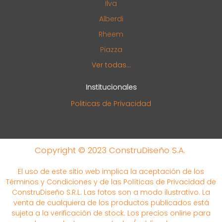
Ilva
Alberdi
Rheem
Piazza
Ver todas...
Institucionales
Politicas de Privacidad
Copyright © 2023 ConstruDiseño S.A.
El uso de este sitio web implica la aceptación de los
Términos y Condiciones y de las Políticas de Privacidad de
ConstruDiseño S.R.L. Las fotos son a modo ilustrativo. La
venta de cualquiera de los productos publicados está
sujeta a la verificación de stock. Los precios online para