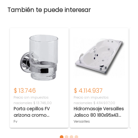
También te puede interesar
$
13.746
$
4.114.937
$
Precio sin impuestos
Precio sin impuestos
Pr
nacionales
$ 13.746,00
nacionales
$ 4.114.937,00
na
Porta cepillos FV
Hidromasaje Versailles
Gr
arizona cromo
Jalisco 80 180x95x43
m
0169/B1-CR
Medio
m
Fv
Versailles
Pi
L
1
Item 1 of 4