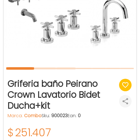
Griferia baño Peirano
Crown Lavatorio Bidet
Ducha+kit
Marca:
Combo
Sku:
900023
Ean:
0
$
251.407