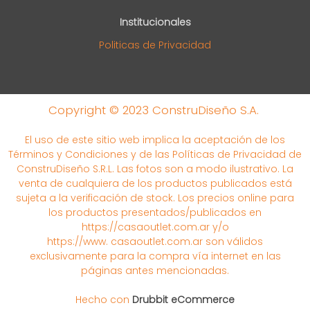
Institucionales
Politicas de Privacidad
Copyright © 2023 ConstruDiseño S.A.
El uso de este sitio web implica la aceptación de los
Términos y Condiciones y de las Políticas de Privacidad de
ConstruDiseño S.R.L. Las fotos son a modo ilustrativo. La
venta de cualquiera de los productos publicados está
sujeta a la verificación de stock. Los precios online para
los productos presentados/publicados en
https://casaoutlet.com.ar y/o
https://www. casaoutlet.com.ar son válidos
exclusivamente para la compra vía internet en las
páginas antes mencionadas.
Hecho con
Drubbit eCommerce