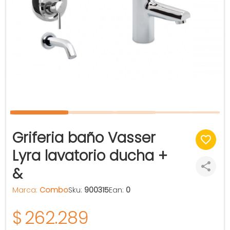
Griferia baño Vasser
Lyra lavatorio ducha +
&
Marca:
Combo
Sku:
900315
Ean:
0
$
262.289