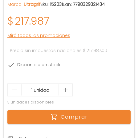
Marca:
Ultragrif
Sku:
152031
Ean:
7798329321434
$
217.987
Mirá todas las promociones
Precio sin impuestos nacionales
$ 217.987,00
Disponible en stock
3 unidades disponibles
Comprar