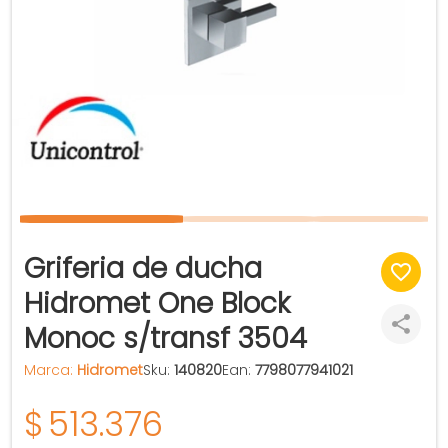
Griferia de ducha
Hidromet One Block
Monoc s/transf 3504
Marca:
Hidromet
Sku:
140820
Ean:
7798077941021
$
513.376