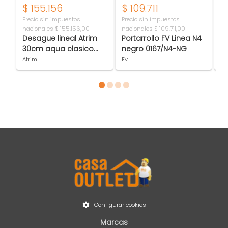
$
155.156
$
109.711
$
Precio sin impuestos
Precio sin impuestos
Pr
nacionales
$ 155.156,00
nacionales
$ 109.711,00
na
Desague lineal Atrim
Portarrollo FV Linea N4
B
30cm aqua clasico
negro 0167/N4-NG
c
negro mate
Atrim
Fv
Ba
Item 1 of 4
Configurar cookies
Marcas