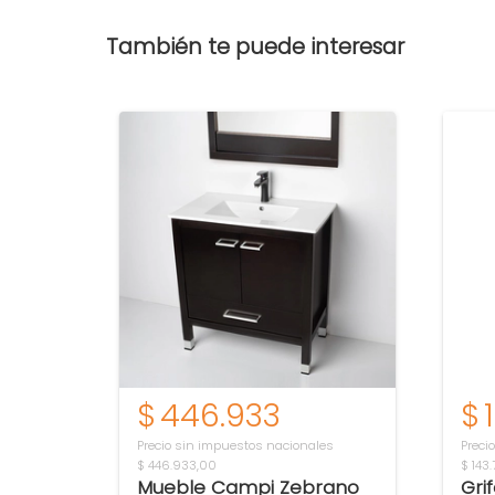
También te puede interesar
$
446.933
$
Precio sin impuestos nacionales
Preci
$ 446.933,00
$ 143.
Mueble Campi Zebrano
Gri