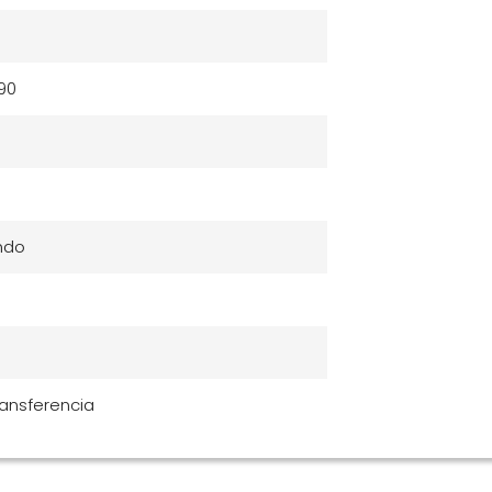
90
ndo
ansferencia