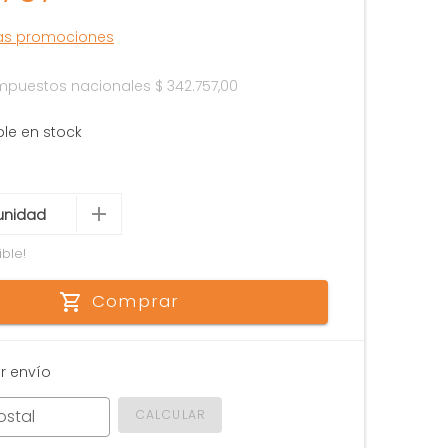
las promociones
 impuestos nacionales
$ 342.757,00
ble en stock
ible!
Comprar
r envío
ostal
CALCULAR