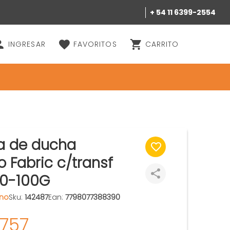
+ 54 11 6399-2554
INGRESAR
FAVORITOS
CARRITO
ia de ducha
o Fabric c/transf
80-100G
ano
Sku:
142487
Ean:
7798077388390
.757