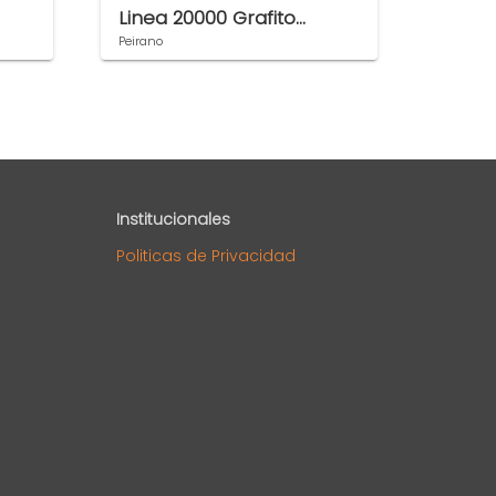
Linea 20000 Grafito
desca
20060GR
Peirano
Roca
Institucionales
Politicas de Privacidad