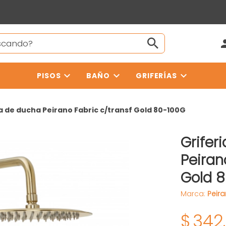
PISOS
BAÑO
GRIFERÍAS
a de ducha Peirano Fabric c/transf Gold 80-100G
Grifer
Peiran
Gold 
Marca:
Peir
$
342