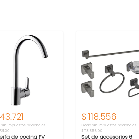
143.721
$
118.556
o sin impuestos nacionales
Precio sin impuestos nacionales
721,00
$ 118.556,00
fería de cocina FV
Set de accesorios 6