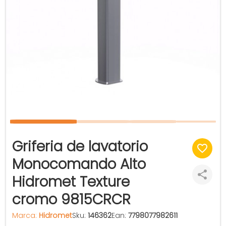
Griferia de lavatorio
Monocomando Alto
Hidromet Texture
cromo 9815CRCR
Marca:
Hidromet
Sku:
146362
Ean:
7798077982611