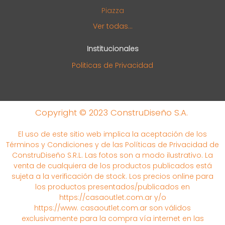
Piazza
Ver todas...
Institucionales
Politicas de Privacidad
Copyright © 2023 ConstruDiseño S.A.
El uso de este sitio web implica la aceptación de los
Términos y Condiciones y de las Políticas de Privacidad de
ConstruDiseño S.R.L. Las fotos son a modo ilustrativo. La
venta de cualquiera de los productos publicados está
sujeta a la verificación de stock. Los precios online para
los productos presentados/publicados en
https://casaoutlet.com.ar y/o
https://www. casaoutlet.com.ar son válidos
exclusivamente para la compra vía internet en las