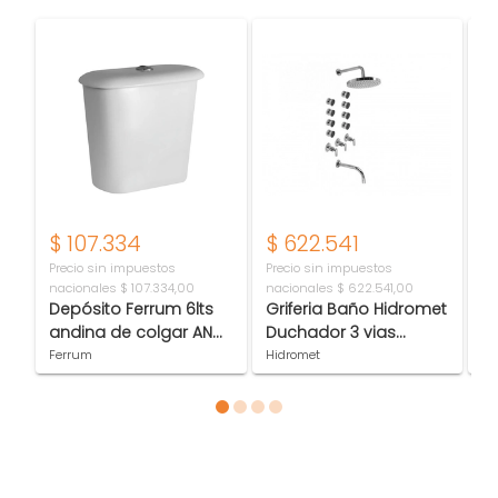
$
107.334
$
622.541
$
Precio sin impuestos
Precio sin impuestos
Pr
nacionales
$ 107.334,00
nacionales
$ 622.541,00
na
Depósito Ferrum 6lts
Griferia Baño Hidromet
Gr
andina de colgar AND-
Duchador 3 vias
Hi
DP-014-BL
Escosesa Sun 4545
c/
Ferrum
Hidromet
Hi
9
Item 1 of 4