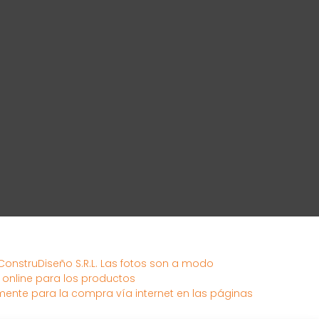
 ConstruDiseño S.R.L. Las fotos son a modo
s online para los productos
mente para la compra vía internet en las páginas