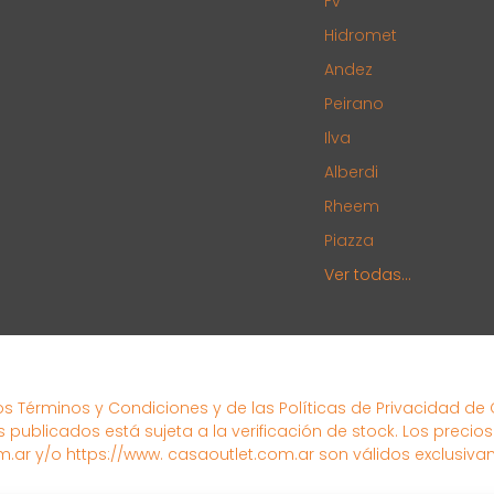
Fv
Hidromet
Andez
Peirano
Ilva
Alberdi
Rheem
Piazza
Ver todas...
los Términos y Condiciones y de las Políticas de Privacidad de
s publicados está sujeta a la verificación de stock. Los precio
.ar y/o https://www. casaoutlet.com.ar son válidos exclusiva