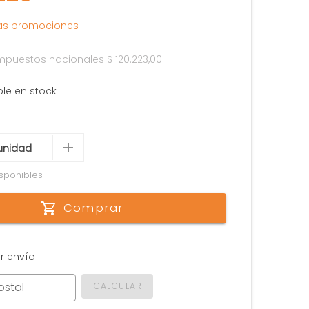
las promociones
 impuestos nacionales
$ 120.223,00
ble en stock
sponibles
Comprar
r envío
ostal
CALCULAR