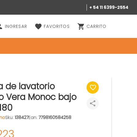
+ 54 11 6399-2554
INGRESAR
FAVORITOS
CARRITO
a de lavatorio
o Vera Monoc bajo
180
ano
Sku:
138427
Ean:
7798160584258
223