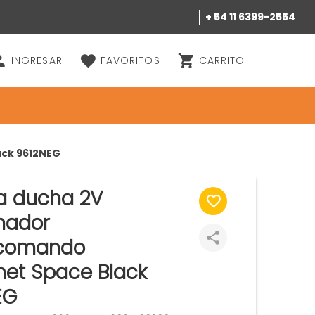
+ 54 11 6399-2554
INGRESAR
FAVORITOS
CARRITO
ack 9612NEG
ia ducha 2V
hador
comando
et Space Black
EG