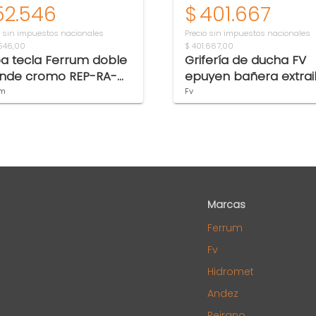
52.546
$
401.667
o sin impuestos nacionales
Precio sin impuestos nacionales
546,00
$ 401.667,00
a tecla Ferrum doble
Grifería de ducha FV
nde cromo REP-RA-
epuyen bañera extrai
-CR
con ducha 0310/L2-CR
um
Fv
Marcas
Ferrum
Fv
Hidromet
Andez
Peirano