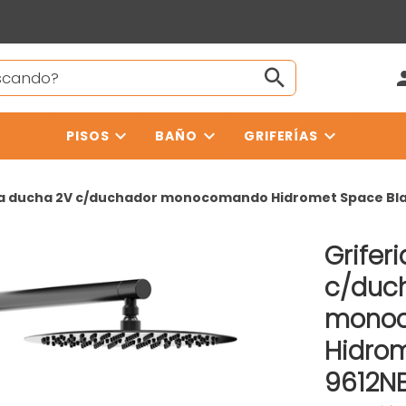
PISOS
BAÑO
GRIFERÍAS
ia ducha 2V c/duchador monocomando Hidromet Space Bl
Grifer
c/duc
mono
Hidrom
9612N