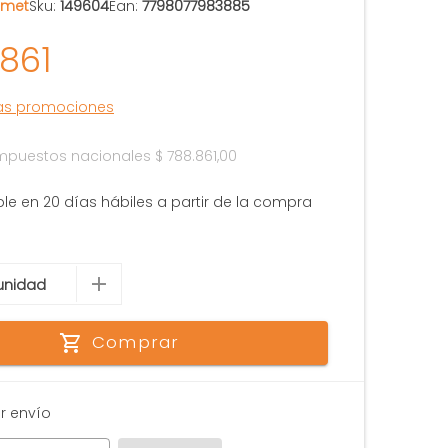
omet
Sku:
149604
Ean:
7798077983885
.861
las promociones
 impuestos nacionales
$ 788.861,00
ble en 20 días hábiles a partir de la compra
Comprar
r envío