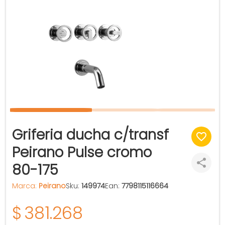
Griferia ducha c/transf
Peirano Pulse cromo
80-175
Marca:
Peirano
Sku:
149974
Ean:
7798115116664
$
381.268