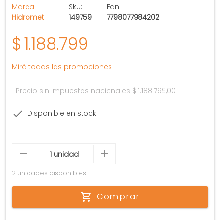
Marca:
Sku:
Ean:
Hidromet
149759
7798077984202
$
1.188.799
Mirá todas las promociones
Precio sin impuestos nacionales
$ 1.188.799,00
Disponible en stock
2 unidades disponibles
Comprar