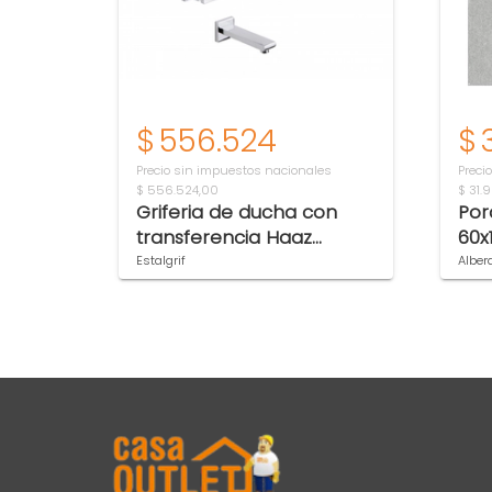
$
556.524
$
Precio sin impuestos nacionales
Preci
$ 556.524,00
$ 31.
Griferia de ducha con
Por
transferencia Haaz
60x
Buenos Aires cromo
rect
Estalgrif
Alber
Item 1 of 2