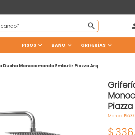
PISOS
BAÑO
GRIFERÍAS
ía Ducha Monocomando Embutir Piazza Arq
Grifer
Monoc
Piazza
Marca:
Piaz
$
336