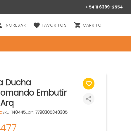
+ 54 11 6399-2554
INGRESAR
FAVORITOS
CARRITO
ía Ducha
omando Embutir
 Arq
za
Sku:
140445
Ean:
7798305340305
.477