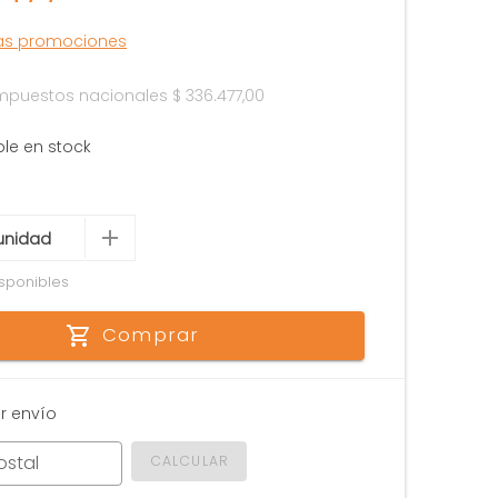
las promociones
 impuestos nacionales
$ 336.477,00
ble en stock
sponibles
Comprar
r envío
ostal
CALCULAR