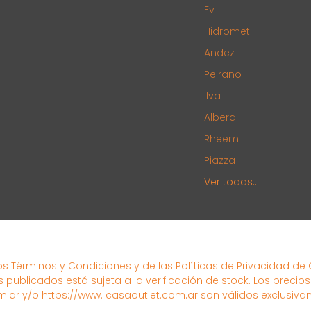
Fv
Hidromet
Andez
Peirano
Ilva
Alberdi
Rheem
Piazza
Ver todas...
los Términos y Condiciones y de las Políticas de Privacidad de
s publicados está sujeta a la verificación de stock. Los precio
.ar y/o https://www. casaoutlet.com.ar son válidos exclusiva