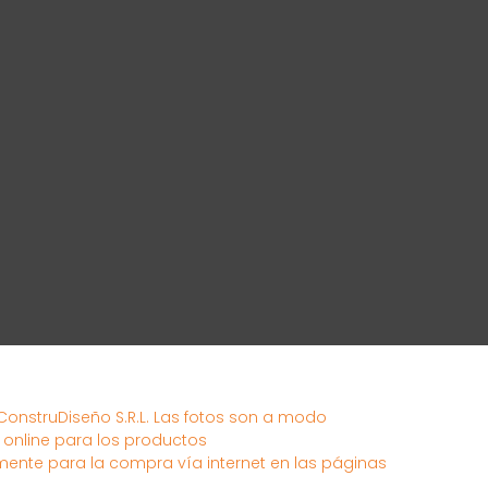
 ConstruDiseño S.R.L. Las fotos son a modo
s online para los productos
mente para la compra vía internet en las páginas