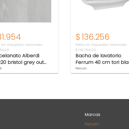
31.954
$
136.256
o sin impuestos nacionales
Precio sin impuestos nacionales
954,00
$ 136.256,00
celanato Alberdi
Bacha de lavatorio
120 bristol grey out
Ferrum 40 cm tori bl
 1°
cuadrada TOR-BH-041
di
Ferrum
Marcas
Ferrum