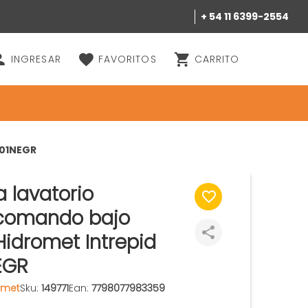
+ 54 11 6399-2554
INGRESAR
FAVORITOS
CARRITO
701NEGR
a lavatorio
omando bajo
Hidromet Intrepid
EGR
omet
Sku:
149771
Ean:
7798077983359