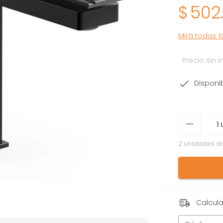
$
502
Mirá todas 
Precio sin
Disponi
2 unidades di
Calcula