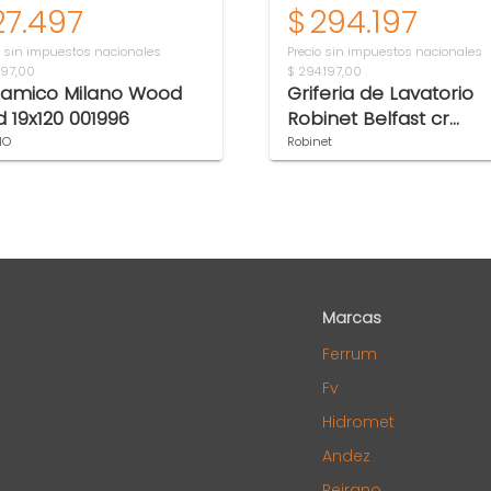
27.497
$
294.197
o sin impuestos nacionales
Precio sin impuestos nacionales
497,00
$ 294.197,00
amico Milano Wood
Griferia de Lavatorio
d 19x120 001996
Robinet Belfast cr
66010001
NO
Robinet
Marcas
Ferrum
Fv
Hidromet
Andez
Peirano