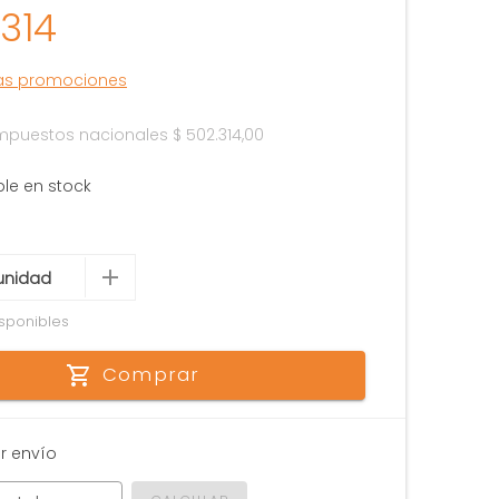
.314
las promociones
 impuestos nacionales
$ 502.314,00
ble en stock
sponibles
Comprar
r envío