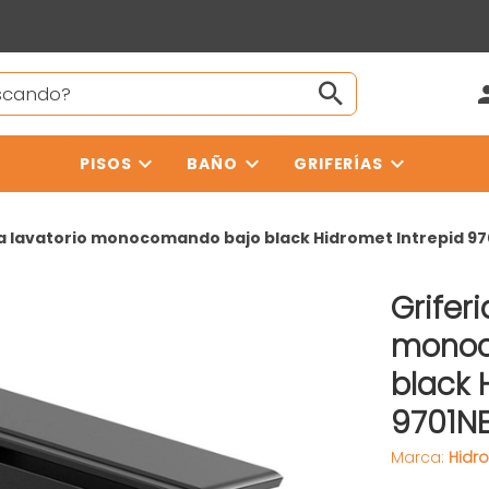
PISOS
BAÑO
GRIFERÍAS
ia lavatorio monocomando bajo black Hidromet Intrepid 9
Griferi
monoc
black 
9701N
Marca:
Hidr