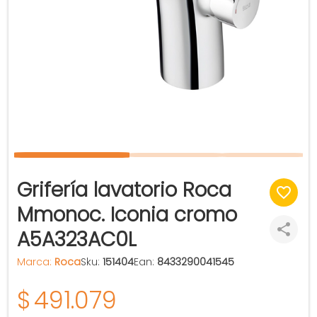
Grifería lavatorio Roca
Mmonoc. Iconia cromo
A5A323AC0L
Marca:
Roca
Sku:
151404
Ean:
8433290041545
$
491.079