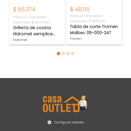
$
66.374
$
48.115
$
Precio sin impuestos
Pr
Precio sin impuestos
nacionales
$ 48.115,00
na
nacionales
$ 66.374,00
Tabla de corte Tromen
B
Grifería de cocina
Malbec 05-000-247
J
Hidromet semplice
Q
Tromen
Jo
70060CR
Hidromet
Item 1 of 4
Configurar cookies