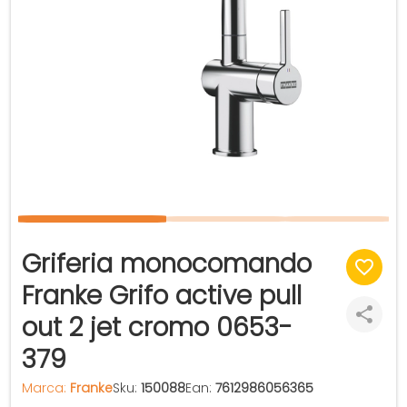
Griferia monocomando
Franke Grifo active pull
out 2 jet cromo 0653-
379
Marca:
Franke
Sku:
150088
Ean:
7612986056365