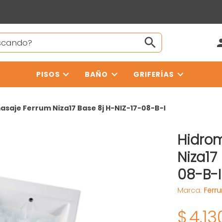
PISOS
BAÑO
GRIFERÍAS
asaje Ferrum Niza17 Base 8j H-NIZ-17-08-B-I
Hidro
Niza17
08-B-I
Marca:
Ferr
$
4.13