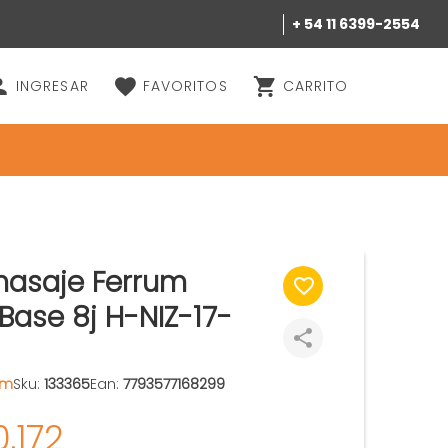
+ 54 11 6399-2554
INGRESAR
FAVORITOS
CARRITO
masaje Ferrum
 Base 8j H-NIZ-17-
um
Sku:
133365
Ean:
7793577168299
0.172