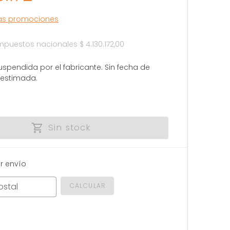
las promociones
 impuestos nacionales
$ 4.130.172,00
uspendida por el fabricante. Sin fecha de
 estimada.
Sin stock
r envío
ostal
CALCULAR