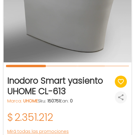
Inodoro Smart yasiento
UHOME CL-613
Marca:
UHOME
Sku:
150751
Ean:
0
$
2.351.212
Mirá todas las promociones