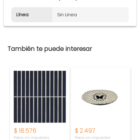
Línea
Sin Linea
También te puede interesar
$
18.576
$
2.497
$
Precio sin impuestos
Precio sin impuestos
Pr