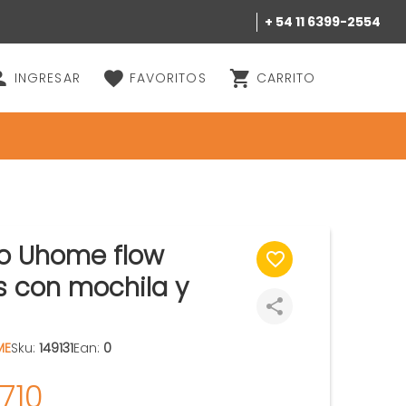
+ 54 11 6399-2554
INGRESAR
FAVORITOS
CARRITO
ro Uhome flow
s con mochila y
ME
Sku:
149131
Ean:
0
710