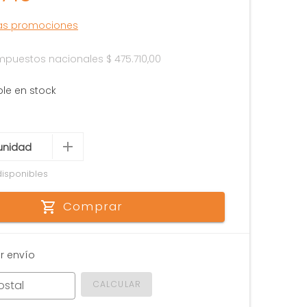
las promociones
 impuestos nacionales
$ 475.710,00
ble en stock
disponibles
Comprar
r envío
ostal
CALCULAR