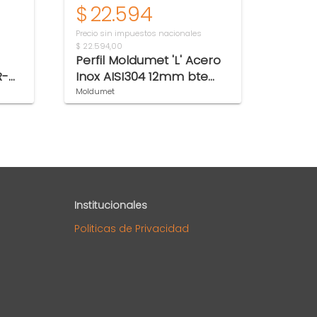
$
22.594
$
5
Precio sin impuestos nacionales
Precio s
$ 22.594,00
$ 54.409
Perfil Moldumet 'L' Acero
Acces
R-
Inox AISI304 12mm bte
Angul
C312B
Kury
Moldumet
Kurymar
Institucionales
Politicas de Privacidad