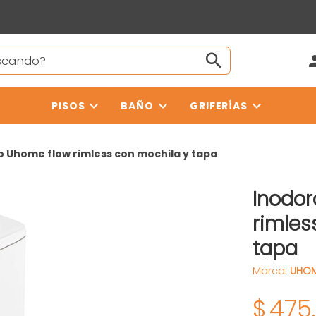
PISOS
BAÑO
GRIFERÍAS
o Uhome flow rimless con mochila y tapa
Inodo
rimles
tapa
Marca:
UHO
$
475.