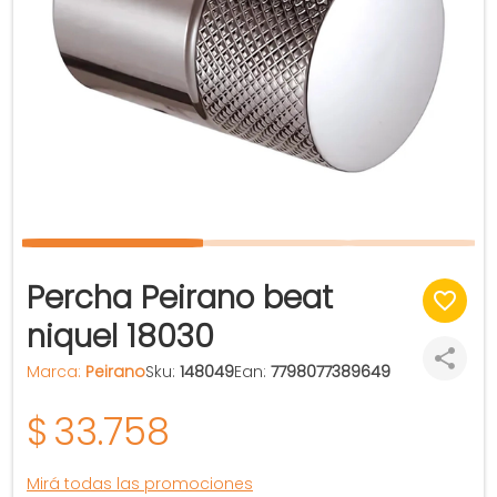
Percha Peirano beat
niquel 18030
Marca:
Peirano
Sku:
148049
Ean:
7798077389649
$
33.758
Mirá todas las promociones