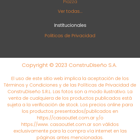
Piazza
Ver todas...
Institucionales
Politicas de Privacidad
Copyright © 2023 ConstruDiseño S.A.
El uso de este sitio web implica la aceptación de los
Términos y Condiciones y de las Políticas de Privacidad de
ConstruDiseño S.R.L. Las fotos son a modo ilustrativo. La
venta de cualquiera de los productos publicados está
sujeta a la verificación de stock. Los precios online para
los productos presentados/publicados en
https://casaoutlet.com.ar y/o
https://www. casaoutlet.com.ar son válidos
exclusivamente para la compra vía internet en las
páginas antes mencionadas.