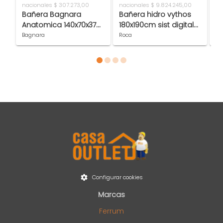
nacionales
$ 307.273,00
nacionales
$ 9.824.245,00
na
Bañera Bagnara
Bañera hidro vythos
P
Anatomica 140x70x37
180x190cm sist digital
1
T202L10139
aire-agua 6 jets Roca
1º
Bagnara
Roca
Ta
Item 1 of 4
Configurar cookies
Marcas
Ferrum