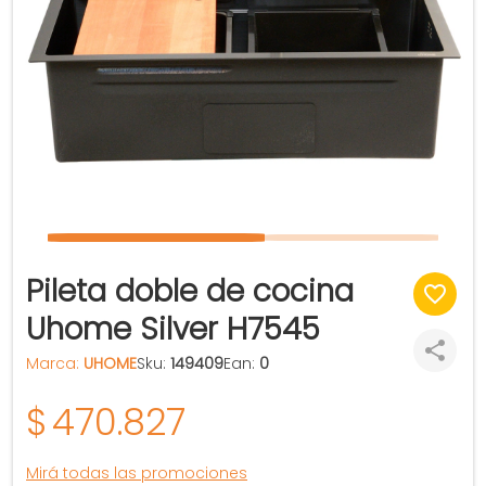
Pileta doble de cocina
Uhome Silver H7545
Marca:
UHOME
Sku:
149409
Ean:
0
$
470.827
Mirá todas las promociones