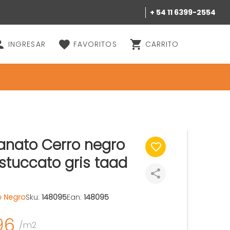
+ 54 11 6399-2554
INGRESAR
FAVORITOS
CARRITO
anato Cerro negro
stuccato gris taad
o Negro
Sku:
148095
Ean:
148095
96
/m2