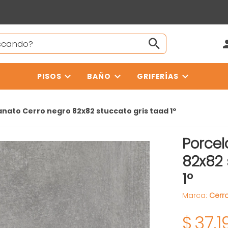
PISOS
BAÑO
GRIFERÍAS
anato Cerro negro 82x82 stuccato gris taad 1º
Porcel
82x82 
1º
Marca:
Cerr
$
37.1