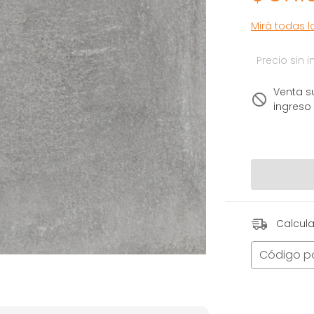
Mirá todas 
Precio sin
Venta s
ingreso
Calcula
Código p