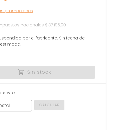
las promociones
 impuestos nacionales
$ 37.196,00
uspendida por el fabricante. Sin fecha de
 estimada.
Sin stock
r envío
ostal
CALCULAR