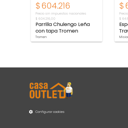
$
604.216
$
Precio sin impuestos nacionales
Preci
$ 604.216,00
$ 64.
Parrilla Chulengo Leña
Esp
con tapa Tromen
Tra
Tromen
Misio
Item 1 of 2
Configurar cookies