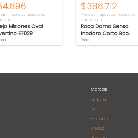
64.896
$
388.712
o sin impuestos nacionales
Precio sin impuestos nacionales
896,00
$ 388.712,00
ejo Misiones Oval
Roca Dama Senso
vertino E7029
Inodoro Corto Bco.
nes
Roca
Marcas
Ferrum
Fv
Hidromet
Andez
Peirano