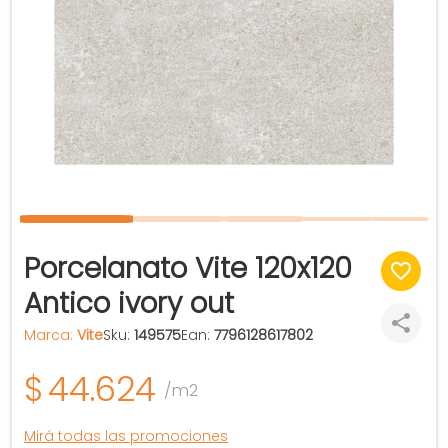
Porcelanato Vite 120x120
Antico ivory out
Marca:
Vite
Sku:
149575
Ean:
7796128617802
$
44.624
/m2
Mirá todas las promociones