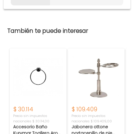
También te puede interesar
$
30.114
$
109.409
$
Precio sin impuestos
Precio sin impuestos
Pr
nacionales
$ 30.114,00
nacionales
$ 109.409,00
na
Accesorio Baño
Jabonera ottone
Pe
Kurymar Toallero Aro
portacepillo de pie
L