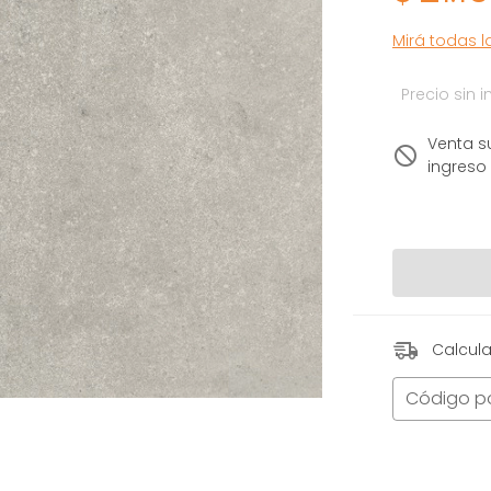
Mirá todas 
Precio sin
Venta s
ingreso
Calcula
Código p