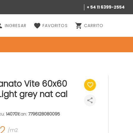
+ 54 11 6399-2554
INGRESAR
FAVORITOS
CARRITO
anato Vite 60x60
Light grey nat cal
ku:
140701
Ean:
7796128080095
52
/m2