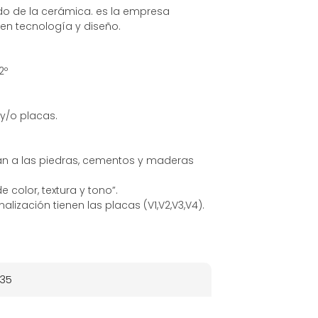
do de la cerámica. es la empresa
en tecnología y diseño.
2º
 y/o placas.
an a las piedras, cementos y maderas
color, textura y tono”.
alización tienen las placas (V1,V2,V3,V4).
35