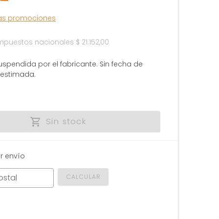
las promociones
 impuestos nacionales
$ 21.152,00
uspendida por el fabricante. Sin fecha de
 estimada.
Sin stock
r envío
ostal
CALCULAR