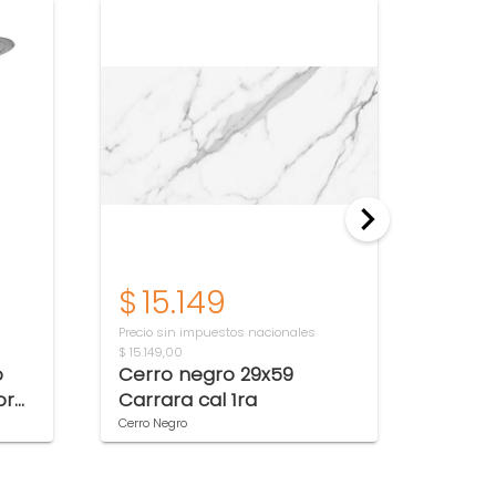
$
15.149
$
3
Precio sin impuestos nacionales
Precio s
$ 15.149,00
$ 3.457,
o
Cerro negro 29x59
Guar
or
Carrara cal 1ra
PVC T
Cerro Negro
Moldume