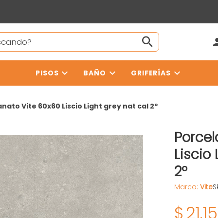
PISOS
BAÑO
GRIFERÍAS
nato Vite 60x60 Liscio Light grey nat cal 2º
Porcel
Liscio 
2º
Marca:
Vite
S
$
21.1