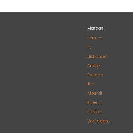
Marcas
Ferrum
Fv
Hidromet
Andez
Peirano
Ilva
Alberdi
Rheem
Piazza
Ver todas...