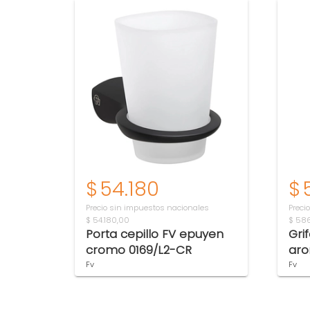
$
54.180
$
Precio sin impuestos nacionales
Preci
$ 54.180,00
$ 58
Porta cepillo FV epuyen
Gri
cromo 0169/L2-CR
aro
010
Fv
Fv
Item 1 of 2