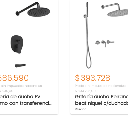
586.590
$
393.728
o sin impuestos nacionales
Precio sin impuestos nacionales
6.590,00
$ 393.728,00
fería de ducha FV
Grifería ducha Peiran
mo con transferencia
beat niquel c/duchad
6/D8-NG
85-201NI
Peirano