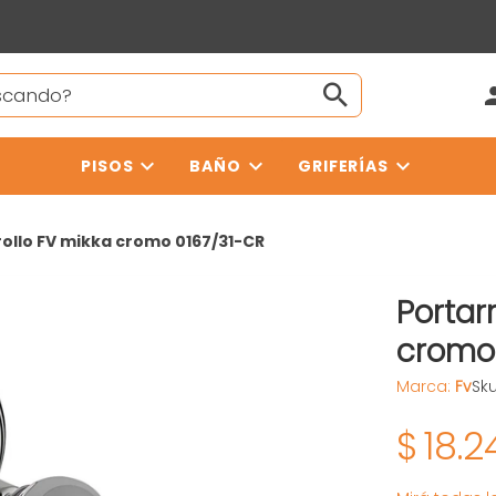
PISOS
BAÑO
GRIFERÍAS
rollo FV mikka cromo 0167/31-CR
Portar
cromo
Marca:
Fv
Sk
$
18.2