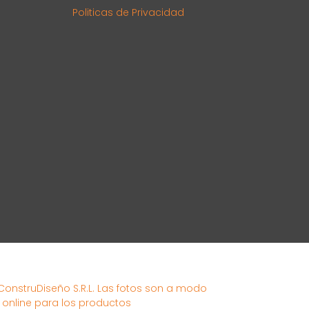
Politicas de Privacidad
 ConstruDiseño S.R.L. Las fotos son a modo
s online para los productos