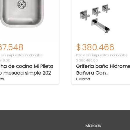
67.548
$
380.466
o sin impuestos nacionales
Precio sin impuestos nacionales
548,00
$ 380.466,00
ha de cocina Mi Pileta
Griferia baño Hidrome
o mesada simple 202
Bañera Con
Transferencia Block C
eta
Hidromet
Marcas