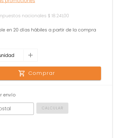
las promociones
 impuestos nacionales
$ 18.241,00
ble en 20 días hábiles a partir de la compra
Comprar
r envío
ostal
CALCULAR