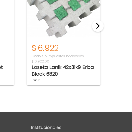
$
6.922
$
10
Precio sin impuestos nacionales
Precio s
$ 6.922,00
$ 109.17
t
Loseta Lanik 42x31x9 Erba
Cesto
Block 6820
de vid
ruz
Lanik
Mi Pileta
Institucionales