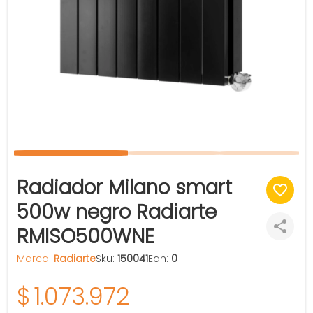
Radiador Milano smart
500w negro Radiarte
RMISO500WNE
Marca:
Radiarte
Sku:
150041
Ean:
0
$
1.073.972