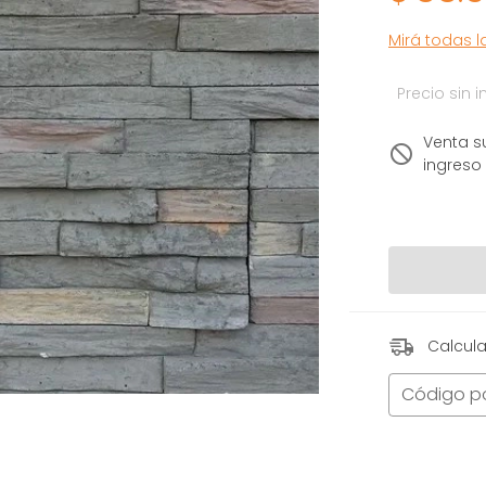
Mirá todas 
Precio sin
Venta s
ingreso
Calcula
Código p