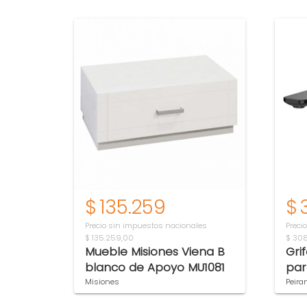
$
135.259
$
Precio sin impuestos nacionales
Preci
$ 135.259,00
$ 30
Mueble Misiones Viena B
Gri
blanco de Apoyo MU1081
par
bla
Misiones
Peira