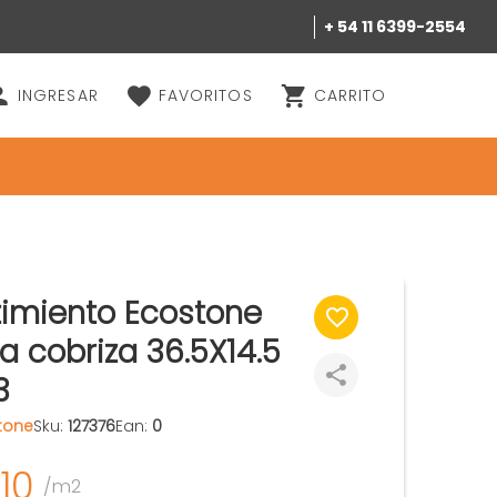
+ 54 11 6399-2554
INGRESAR
FAVORITOS
CARRITO
imiento Ecostone
a cobriza 36.5X14.5
3
tone
Sku:
127376
Ean:
0
10
/m2