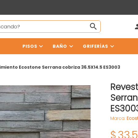
PISOS
BAÑO
GRIFERÍAS
imiento Ecostone Serrana cobriza 36.5X14.5 ES3003
Revest
Serran
ES300
Marca:
Ecos
$
33.5