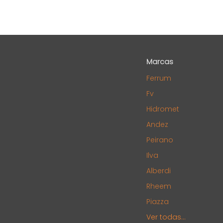
Marcas
Ferrum
Fv
Hidromet
Andez
Peirano
Ilva
Alberdi
Rheem
Piazza
Ver todas...