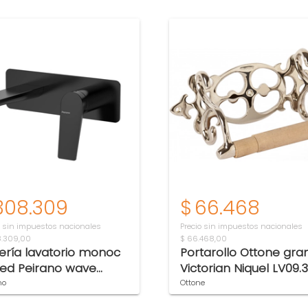
308.309
$
66.468
o sin impuestos nacionales
Precio sin impuestos nacionales
8.309,00
$ 66.468,00
fería lavatorio monoc
Portarollo Ottone gra
ed Peirano wave
Victorian Niquel LV09.3
ck alto 63-168N
no
Ottone