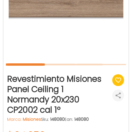
Revestimiento Misiones
Panel Ceiling 1
Normandy 20x230
CP2002 cal 1º
Marca:
Misiones
Sku:
148080
Ean:
148080