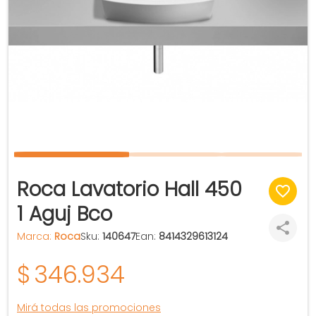
Roca Lavatorio Hall 450
1 Aguj Bco
Marca:
Roca
Sku:
140647
Ean:
8414329613124
$
346.934
Mirá todas las promociones